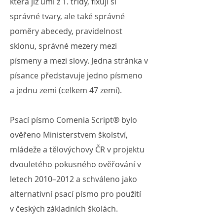
která již umí z 1. třídy, fixují si
správné tvary, ale také správné
poměry abecedy, pravidelnost
sklonu, správné mezery mezi
písmeny a mezi slovy. Jedna stránka v
písance představuje jedno písmeno
a jednu zemi (celkem 47 zemí).
Psací písmo Comenia Script® bylo
ověřeno Ministerstvem školství,
mládeže a tělovýchovy ČR v projektu
dvouletého pokusného ověřování v
letech 2010–2012 a schváleno jako
alternativní psací písmo pro použití
v českých základních školách.