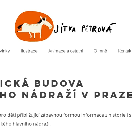
vinky
Ilustrace
Animace a ostatní
O mně
Kontak
ICKÁ budova
ho nádraží v praz
pro děti přibližující zábavnou formou informace z historie i 
ského hlavního nádraží.