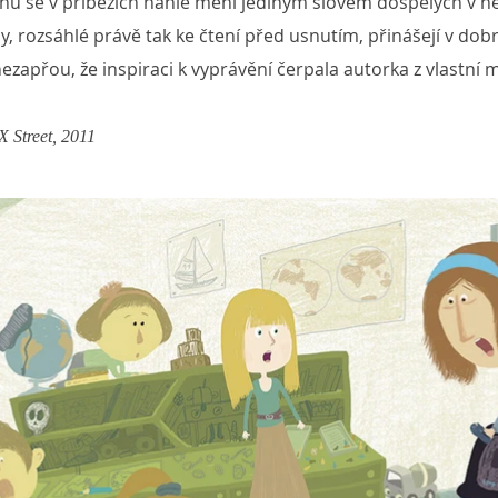
nů se v příbězích náhle mění jediným slovem dospělých v 
hy, rozsáhlé právě tak ke čtení před usnutím, přinášejí v do
zapřou, že inspiraci k vyprávění čerpala autorka z vlastní
 Street, 2011