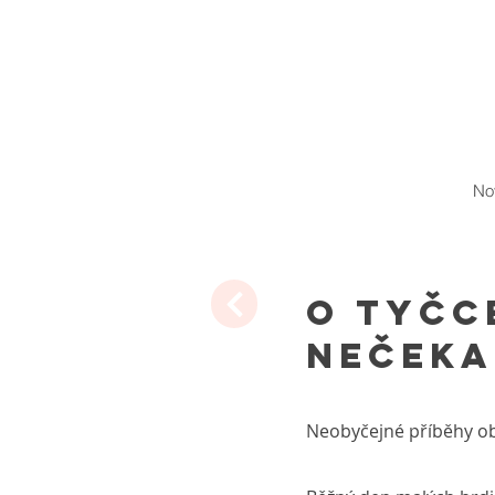
No
O tyčc
nečeka
Neobyčejné příběhy ob