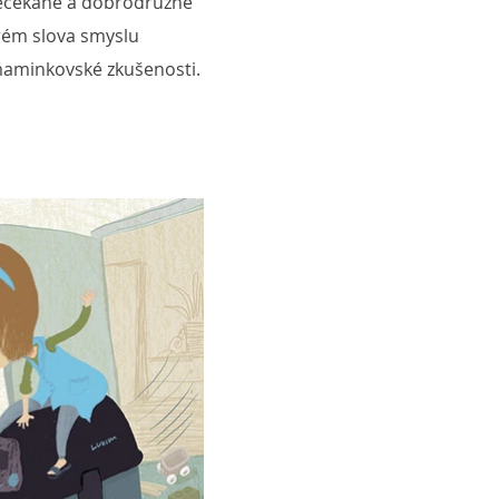
nečekané a dobrodružné
brém slova smyslu
 maminkovské zkušenosti.