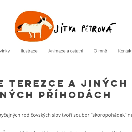
vinky
Ilustrace
Animace a ostatní
O mně
Kontak
e Terezce a jiných
ných příhodách
yčejných rodičovských slov tvoří soubor "skoropohádek" ne