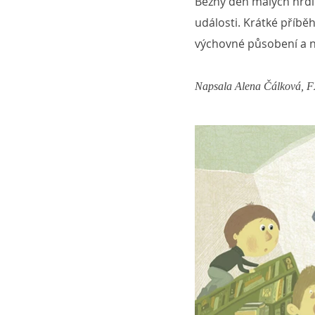
Běžný den malých hrdi
události. Krátké příbě
výchovné působení a ne
Napsala Alena Čálková, FX