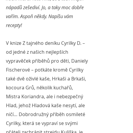
nápadů zešediví. Jo, a taky moc dobře
vařím. Aspoň někdy. Napíšu vám
recepty!
​V knize Z tajného deníku Cyrilky D. –
od jedné z našich nejlepších
vypravěček příběhů pro děti, Daniely
Fischerové – potkáte kromě Cyrilky
také dvě oživlé kaše, Hrkaši a Brkaši,
kocoura Grů, několik kuchařů,
Mistra Koriandra, ale i nebezpečný
Hlad, jehož Hladová kaše nesytí, ale
ničí… Dobrodružný příběh osmileté
Cyrilky, která se vypraví se svými
přáteli zachránit strejdu Kulíška, je