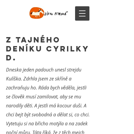
Z tajného
deníku Cyrilky
D.
Dneska jeden padouch unesl strejdu
Kulíška. Zdrhla jsem ze skříně a
zachraňuju ho. Ráda bych věděla, jestli
se člověk musí zamilovat, aby se mu
narodily děti. A jestli má kocour duši. A
chci bejt být svobodná a dělat si, co chci.
Vytetuju si na břicho motýla a na zadek
noční můru. Táta říká, že z těch mejch